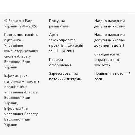
© Верховна Рада
Пошук за
Надано народним
України 1994—2026
реквізитами
депутатам України
Програмно-технічна
Архів
Надано народним
підтримка
—
законопроєктів,
депутатам України
Управління
проєктів інших актів
документів до ЗП
комп'ютеризованих
за ( III – IX скл.)
Знаходяться на
систем Апарату
Правила
опрацюванні в
Верховної Ради
оформлення
комітетах
України
Зареєстровані за
Прийняті на поточній
Iнформаційна
поточний тиждень
сесії
підтримка — Головне
організаційне
управління Апарату
Верховної Ради
України,
Інформаційне
управління Апарату
Верховної Ради
України