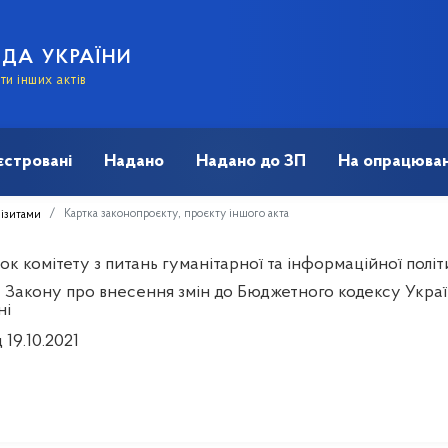
АДА УКРАЇНИ
и інших актів
єстровані
Надано
Надано до ЗП
На опрацюван
Картка законопроєкту, проєкту іншого акта
візитами
к комітету з питань гуманітарної та інформаційної політ
 Закону про внесення змін до Бюджетного кодексу Украї
ні
 19.10.2021