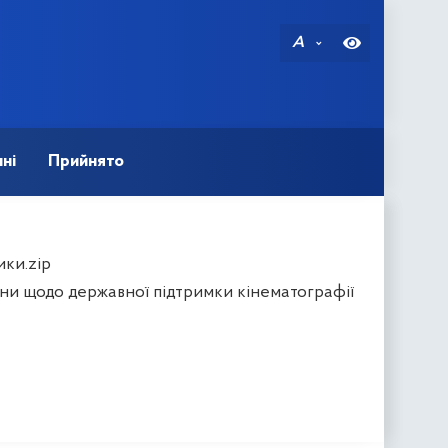
A
ні
Прийнято
ики.zip
ни щодо державної підтримки кінематографії