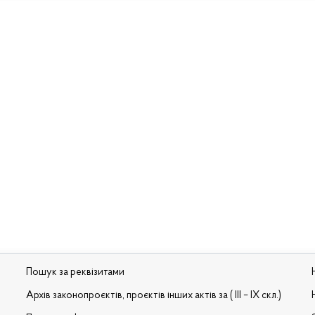
Пошук за реквізитами
Архів законопроєктів, проєктів інших актів за ( III – IX скл.)