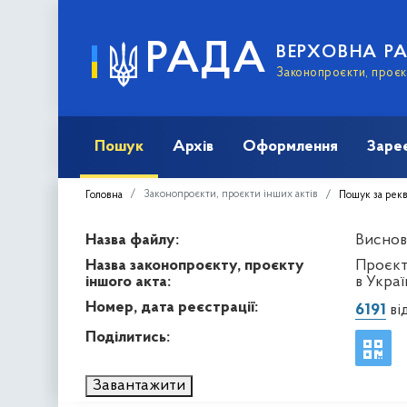
РАДА
ВЕРХОВНА Р
Законопроєкти, проєкт
Пошук
Архів
Оформлення
Заре
Законопроєкти, проєкти інших актів
Головна
Пошук за рек
Назва файлу:
Висново
Назва законопроєкту, проєкту
Проєкт
іншого акта:
в Украї
Номер, дата реєстрації:
6191
від
Поділитись:
Завантажити