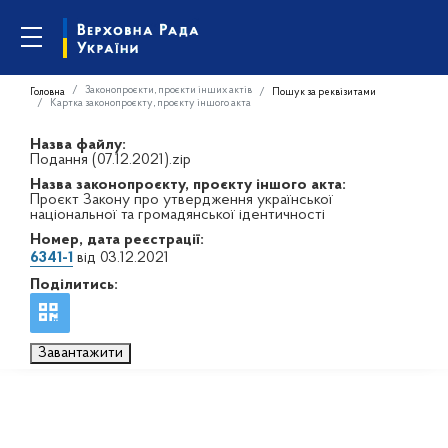
Законопроєкти, проєкти інших актів
Головна
Пошук за реквізитами
Картка законопроєкту, проєкту іншого акта
Назва файлу:
Подання (07.12.2021).zip
Назва законопроєкту, проєкту іншого акта:
Проєкт Закону про утвердження української
національної та громадянської ідентичності
Номер, дата реєстрації:
6341-1
від 03.12.2021
Поділитись:
Завантажити