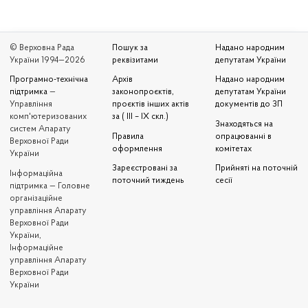
© Верховна Рада
Пошук за
Надано народним
України 1994—2026
реквізитами
депутатам України
Програмно-технічна
Архів
Надано народним
підтримка
—
законопроєктів,
депутатам України
Управління
проєктів інших актів
документів до ЗП
комп'ютеризованих
за ( III – IX скл.)
Знаходяться на
систем Апарату
Правила
опрацюванні в
Верховної Ради
оформлення
комітетах
України
Зареєстровані за
Прийняті на поточній
Iнформаційна
поточний тиждень
сесії
підтримка — Головне
організаційне
управління Апарату
Верховної Ради
України,
Інформаційне
управління Апарату
Верховної Ради
України