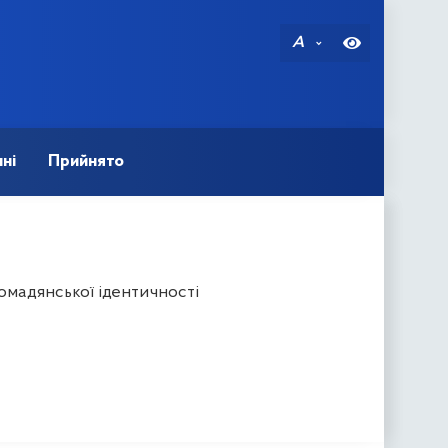
A
ні
Прийнято
омадянської ідентичності