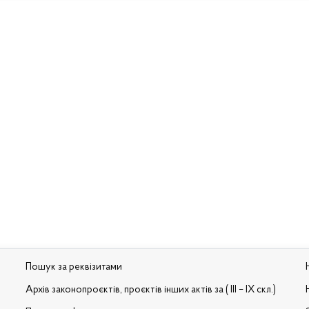
Пошук за реквізитами
Архів законопроєктів, проєктів інших актів за ( III – IX скл.)