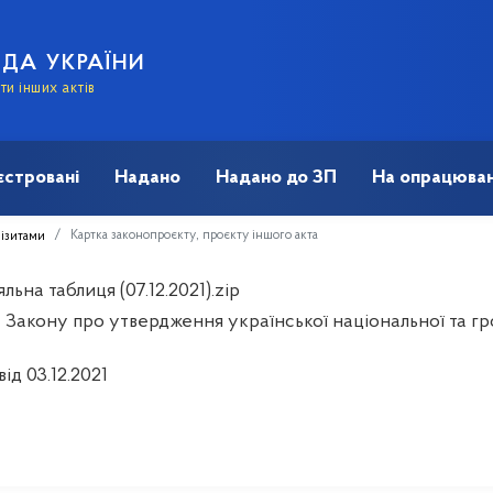
АДА УКРАЇНИ
и інших актів
єстровані
Надано
Надано до ЗП
На опрацюван
Картка законопроєкту, проєкту іншого акта
візитами
льна таблиця (07.12.2021).zip
 Закону про утвердження української національної та гр
від 03.12.2021