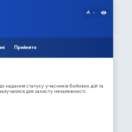
A
ні
Прийнято
до надання статусу учасників бойових дій та
залучалися для захисту незалежності,