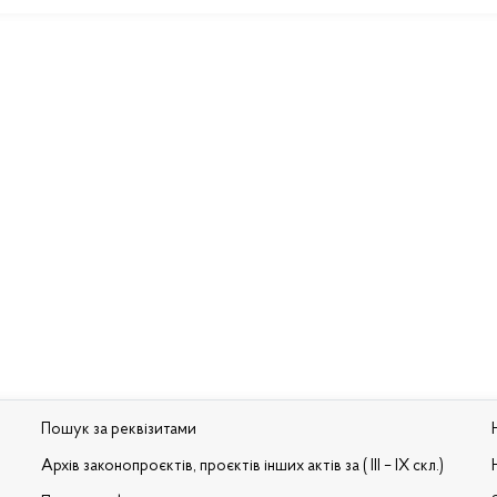
Пошук за реквізитами
Архів законопроєктів, проєктів інших актів за ( III – IX скл.)