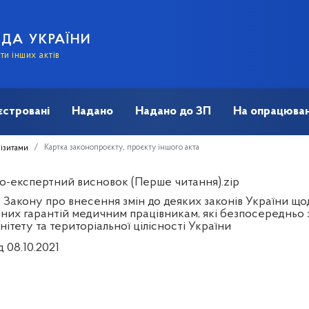
АДА УКРАЇНИ
и інших актів
єстровані
Надано
Надано до ЗП
На опрацюван
Картка законопроєкту, проєкту іншого акта
візитами
о-експертний висновок (Перше читання).zip
 Закону про внесення змін до деяких законів України що
ьних гарантій медичним працівникам, які безпосередньо 
ітету та територіальної цілісності України
д 08.10.2021