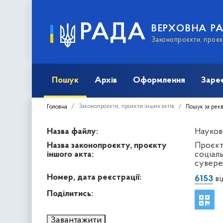
РАДА
ВЕРХОВНА Р
Законопроєкти, проєкт
Пошук
Архів
Оформлення
Заре
Законопроєкти, проєкти інших актів
Головна
Пошук за рек
Назва файлу:
Науков
Назва законопроєкту, проєкту
Проєкт
іншого акта:
соціал
суверен
Номер, дата реєстрації:
6153
ві
Поділитись:
Завантажити