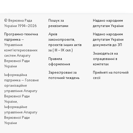
© Верховна Рада
Пошук за
Надано народним
України 1994—2026
реквізитами
депутатам України
Програмно-технічна
Архів
Надано народним
підтримка
—
законопроєктів,
депутатам України
Управління
проєктів інших актів
документів до ЗП
комп'ютеризованих
за ( III – IX скл.)
Знаходяться на
систем Апарату
Правила
опрацюванні в
Верховної Ради
оформлення
комітетах
України
Зареєстровані за
Прийняті на поточній
Iнформаційна
поточний тиждень
сесії
підтримка — Головне
організаційне
управління Апарату
Верховної Ради
України,
Інформаційне
управління Апарату
Верховної Ради
України