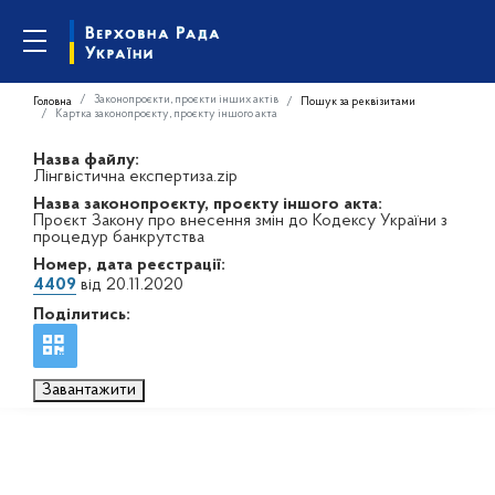
Законопроєкти, проєкти інших актів
Головна
Пошук за реквізитами
Картка законопроєкту, проєкту іншого акта
Назва файлу:
Лінгвістична експертиза.zip
Назва законопроєкту, проєкту іншого акта:
Проєкт Закону про внесення змін до Кодексу України з
процедур банкрутства
Номер, дата реєстрації:
4409
від 20.11.2020
Поділитись:
Завантажити