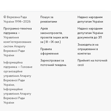
© Верховна Рада
Пошук за
Надано народним
України 1994—2026
реквізитами
депутатам України
Програмно-технічна
Архів
Надано народним
підтримка
—
законопроєктів,
депутатам України
Управління
проєктів інших актів
документів до ЗП
комп'ютеризованих
за ( III – IX скл.)
Знаходяться на
систем Апарату
Правила
опрацюванні в
Верховної Ради
оформлення
комітетах
України
Зареєстровані за
Прийняті на поточній
Iнформаційна
поточний тиждень
сесії
підтримка — Головне
організаційне
управління Апарату
Верховної Ради
України,
Інформаційне
управління Апарату
Верховної Ради
України