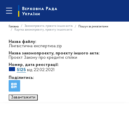
Законопроєкти, проєкти інших актів
Головна
Пошук за реквізитами
Картка законопроєкту, проєкту іншого акта
Назва файлу:
Лінгвістична експертиза.zip
Назва законопроєкту, проєкту іншого акта:
Проєкт Закону про кредитні спілки
Номер, дата реєстрації:
5125
від 22.02.2021
Поділитись:
Завантажити