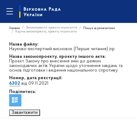
Законопроєкти, проєкти інших актів
Головна
Пошук за реквізитами
Картка законопроєкту, проєкту іншого акта
Назва файлу:
Науково-експертний висновок (Перше читання).zip
Назва законопроєкту, проєкту іншого акта:
Проєкт Закону про внесення змін до деяких
законодавчих актів України щодо уточнення завдань та
основ підготовки і ведення національного спротиву
Номер, дата реєстрації:
6302
від 09.11.2021
Поділитись:
Завантажити