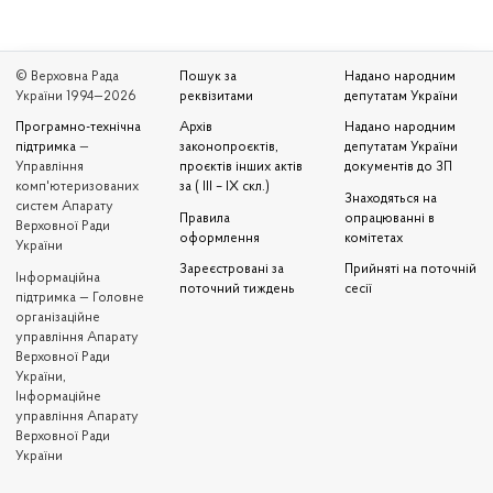
© Верховна Рада
Пошук за
Надано народним
України 1994—2026
реквізитами
депутатам України
Програмно-технічна
Архів
Надано народним
підтримка
—
законопроєктів,
депутатам України
Управління
проєктів інших актів
документів до ЗП
комп'ютеризованих
за ( III – IX скл.)
Знаходяться на
систем Апарату
Правила
опрацюванні в
Верховної Ради
оформлення
комітетах
України
Зареєстровані за
Прийняті на поточній
Iнформаційна
поточний тиждень
сесії
підтримка — Головне
організаційне
управління Апарату
Верховної Ради
України,
Інформаційне
управління Апарату
Верховної Ради
України