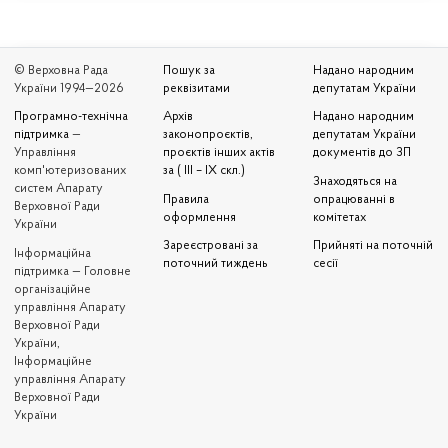
© Верховна Рада
Пошук за
Надано народним
України 1994—2026
реквізитами
депутатам України
Програмно-технічна
Архів
Надано народним
підтримка
—
законопроєктів,
депутатам України
Управління
проєктів інших актів
документів до ЗП
комп'ютеризованих
за ( III – IX скл.)
Знаходяться на
систем Апарату
Правила
опрацюванні в
Верховної Ради
оформлення
комітетах
України
Зареєстровані за
Прийняті на поточній
Iнформаційна
поточний тиждень
сесії
підтримка — Головне
організаційне
управління Апарату
Верховної Ради
України,
Інформаційне
управління Апарату
Верховної Ради
України