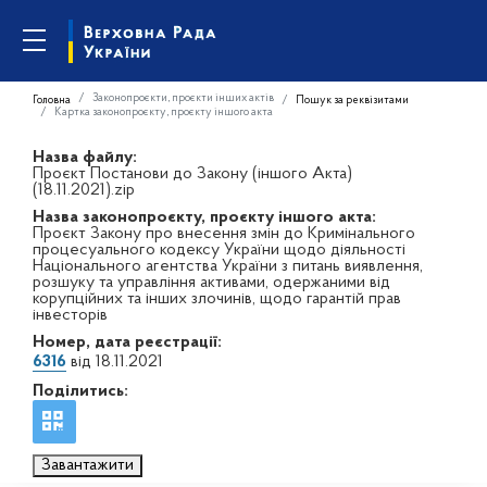
Законопроєкти, проєкти інших актів
Головна
Пошук за реквізитами
Картка законопроєкту, проєкту іншого акта
Назва файлу:
Проєкт Постанови до Закону (іншого Акта)
(18.11.2021).zip
Назва законопроєкту, проєкту іншого акта:
Проєкт Закону про внесення змін до Кримінального
процесуального кодексу України щодо діяльності
Національного агентства України з питань виявлення,
розшуку та управління активами, одержаними від
корупційних та інших злочинів, щодо гарантій прав
інвесторів
Номер, дата реєстрації:
6316
від 18.11.2021
Поділитись:
Завантажити