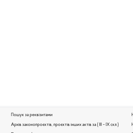
Пошук за реквізитами
Архів законопроєктів, проєктів інших актів за ( III – IX скл.)