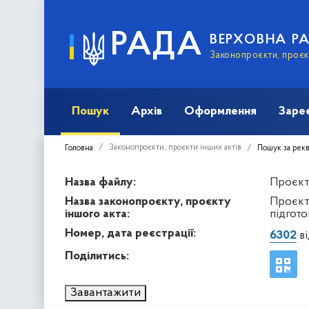
РАДА
ВЕРХОВНА Р
Законопроєкти, проєкт
Пошук
Архів
Оформлення
Заре
Законопроєкти, проєкти інших актів
Головна
Пошук за рек
Назва файлу:
Проєкт 
Назва законопроєкту, проєкту
Проєкт
іншого акта:
підгото
Номер, дата реєстрації:
6302
ві
Поділитись:
Завантажити