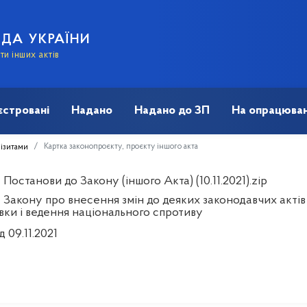
АДА УКРАЇНИ
и інших актів
єстровані
Надано
Надано до ЗП
На опрацюван
Картка законопроєкту, проєкту іншого акта
візитами
Постанови до Закону (іншого Акта) (10.11.2021).zip
 Закону про внесення змін до деяких законодавчих актів
вки і ведення національного спротиву
д 09.11.2021