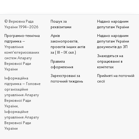
© Верховна Рада
Пошук за
Надано народним
України 1994—2026
реквізитами
депутатам України
Програмно-технічна
Архів
Надано народним
підтримка
—
законопроєктів,
депутатам України
Управління
проєктів інших актів
документів до ЗП
комп'ютеризованих
за ( III – IX скл.)
Знаходяться на
систем Апарату
Правила
опрацюванні в
Верховної Ради
оформлення
комітетах
України
Зареєстровані за
Прийняті на поточній
Iнформаційна
поточний тиждень
сесії
підтримка — Головне
організаційне
управління Апарату
Верховної Ради
України,
Інформаційне
управління Апарату
Верховної Ради
України