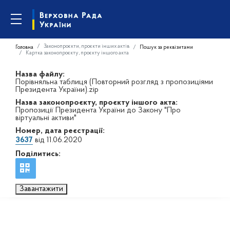
Законопроєкти, проєкти інших актів
Головна
Пошук за реквізитами
Картка законопроєкту, проєкту іншого акта
Назва файлу:
Порівняльна таблиця (Повторний розгляд з пропозиціями
Президента України).zip
Назва законопроєкту, проєкту іншого акта:
Пропозиції Президента України до Закону "Про
віртуальні активи"
Номер, дата реєстрації:
3637
від 11.06.2020
Поділитись:
Завантажити