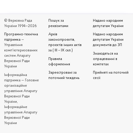
© Верховна Рада
Пошук за
Надано народним
України 1994—2026
реквізитами
депутатам України
Програмно-технічна
Архів
Надано народним
підтримка
—
законопроєктів,
депутатам України
Управління
проєктів інших актів
документів до ЗП
комп'ютеризованих
за ( III – IX скл.)
Знаходяться на
систем Апарату
Правила
опрацюванні в
Верховної Ради
оформлення
комітетах
України
Зареєстровані за
Прийняті на поточній
Iнформаційна
поточний тиждень
сесії
підтримка — Головне
організаційне
управління Апарату
Верховної Ради
України,
Інформаційне
управління Апарату
Верховної Ради
України