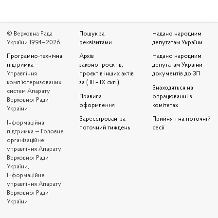
© Верховна Рада
Пошук за
Надано народним
України 1994—2026
реквізитами
депутатам України
Програмно-технічна
Архів
Надано народним
підтримка
—
законопроєктів,
депутатам України
Управління
проєктів інших актів
документів до ЗП
комп'ютеризованих
за ( III – IX скл.)
Знаходяться на
систем Апарату
Правила
опрацюванні в
Верховної Ради
оформлення
комітетах
України
Зареєстровані за
Прийняті на поточній
Iнформаційна
поточний тиждень
сесії
підтримка — Головне
організаційне
управління Апарату
Верховної Ради
України,
Інформаційне
управління Апарату
Верховної Ради
України