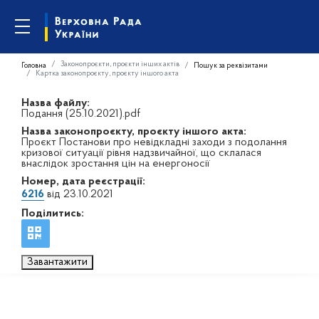
Законопроєкти, проєкти інших актів
Головна
Пошук за реквізитами
Картка законопроєкту, проєкту іншого акта
Назва файлу:
Подання (25.10.2021).pdf
Назва законопроєкту, проєкту іншого акта:
Проєкт Постанови про невідкладні заходи з подолання
кризової ситуації рівня надзвичайної, що склалася
внаслідок зростання цін на енергоносії
Номер, дата реєстрації:
6216
від 23.10.2021
Поділитись:
Завантажити