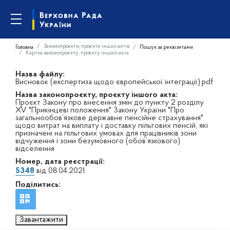
Законопроєкти, проєкти інших актів
Головна
Пошук за реквізитами
Картка законопроєкту, проєкту іншого акта
Назва файлу:
Висновок (експертиза щодо європейської інтеграції).pdf
Назва законопроєкту, проєкту іншого акта:
Проєкт Закону про внесення змін до пункту 2 розділу
XV "Прикінцеві положення" Закону України "Про
загальнообов’язкове державне пенсійне страхування"
щодо витрат на виплату і доставку пільгових пенсій, які
призначені на пільгових умовах для працівників зони
відчуження і зони безумовного (обов’язкового)
відселення
Номер, дата реєстрації:
5348
від 08.04.2021
Поділитись:
Завантажити