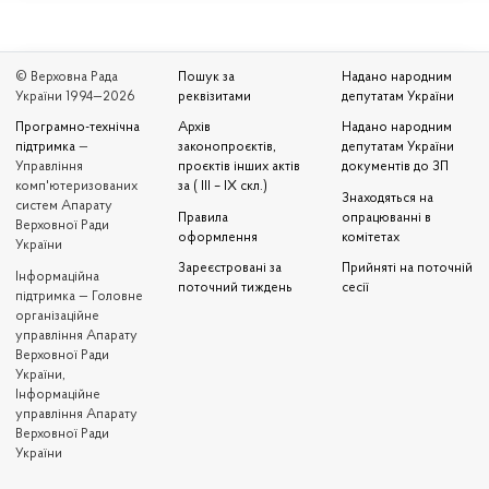
© Верховна Рада
Пошук за
Надано народним
України 1994—2026
реквізитами
депутатам України
Програмно-технічна
Архів
Надано народним
підтримка
—
законопроєктів,
депутатам України
Управління
проєктів інших актів
документів до ЗП
комп'ютеризованих
за ( III – IX скл.)
Знаходяться на
систем Апарату
Правила
опрацюванні в
Верховної Ради
оформлення
комітетах
України
Зареєстровані за
Прийняті на поточній
Iнформаційна
поточний тиждень
сесії
підтримка — Головне
організаційне
управління Апарату
Верховної Ради
України,
Інформаційне
управління Апарату
Верховної Ради
України