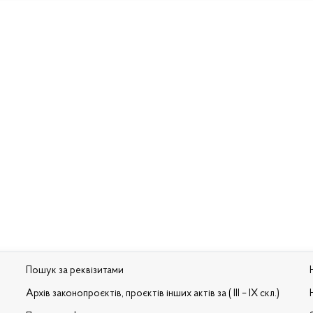
Пошук за реквізитами
Архів законопроєктів, проєктів інших актів за ( III – IX скл.)