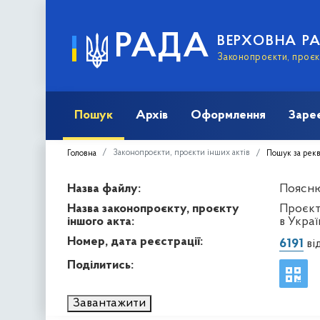
РАДА
ВЕРХОВНА Р
Законопроєкти, проєкт
Пошук
Архів
Оформлення
Заре
Законопроєкти, проєкти інших актів
Головна
Пошук за рек
Назва файлу:
Пояснюв
Назва законопроєкту, проєкту
Проєкт
іншого акта:
в Украї
Номер, дата реєстрації:
6191
від
Поділитись:
Завантажити