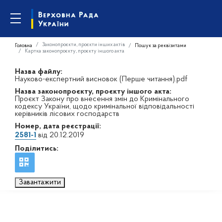
Законопроєкти, проєкти інших актів
Головна
Пошук за реквізитами
Картка законопроєкту, проєкту іншого акта
Назва файлу:
Науково-експертний висновок (Перше читання).pdf
Назва законопроєкту, проєкту іншого акта:
Проєкт Закону про внесення змін до Кримінального
кодексу України, щодо кримінальної відповідальності
керівників лісових господарств
Номер, дата реєстрації:
2581-1
від 20.12.2019
Поділитись:
Завантажити