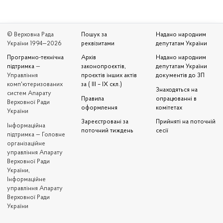
© Верховна Рада
Пошук за
Надано народним
України 1994—2026
реквізитами
депутатам України
Програмно-технічна
Архів
Надано народним
підтримка
—
законопроєктів,
депутатам України
Управління
проєктів інших актів
документів до ЗП
комп'ютеризованих
за ( III – IX скл.)
Знаходяться на
систем Апарату
Правила
опрацюванні в
Верховної Ради
оформлення
комітетах
України
Зареєстровані за
Прийняті на поточній
Iнформаційна
поточний тиждень
сесії
підтримка — Головне
організаційне
управління Апарату
Верховної Ради
України,
Інформаційне
управління Апарату
Верховної Ради
України