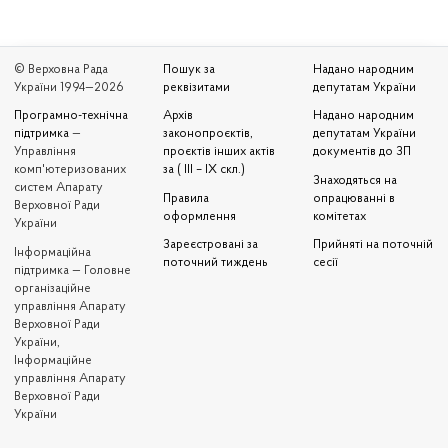
© Верховна Рада
Пошук за
Надано народним
України 1994—2026
реквізитами
депутатам України
Програмно-технічна
Архів
Надано народним
підтримка
—
законопроєктів,
депутатам України
Управління
проєктів інших актів
документів до ЗП
комп'ютеризованих
за ( III – IX скл.)
Знаходяться на
систем Апарату
Правила
опрацюванні в
Верховної Ради
оформлення
комітетах
України
Зареєстровані за
Прийняті на поточній
Iнформаційна
поточний тиждень
сесії
підтримка — Головне
організаційне
управління Апарату
Верховної Ради
України,
Інформаційне
управління Апарату
Верховної Ради
України