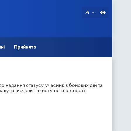
A
ні
Прийнято
до надання статусу учасників бойових дій та
залучалися для захисту незалежності,