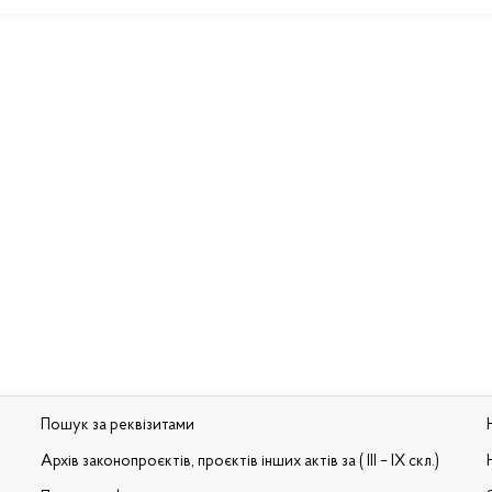
Пошук за реквізитами
Архів законопроєктів, проєктів інших актів за ( III – IX скл.)