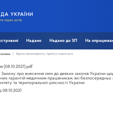
АДА УКРАЇНИ
и інших актів
єстровані
Надано
Надано до ЗП
На опрацюван
Картка законопроєкту, проєкту іншого акта
візитами
 (08.10.2021).pdf
 Закону про внесення змін до деяких законів України що
ьних гарантій медичним працівникам, які безпосередньо 
ітету та територіальної цілісності України
д 08.10.2021