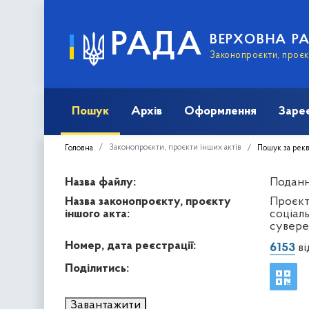
РАДА
ВЕРХОВНА Р
Законопроєкти, проєкт
Пошук
Архів
Оформлення
Заре
Законопроєкти, проєкти інших актів
Головна
Пошук за рек
Назва файлу:
Подання
Назва законопроєкту, проєкту
Проєкт
іншого акта:
соціал
суверен
Номер, дата реєстрації:
6153
ві
Поділитись:
Завантажити