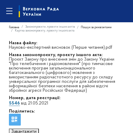
Законопроєкти, проєкти інших актів
Головна
Пошук за реквізитами
Картка законопроєкту, проєкту іншого акта
Назва файлу:
Науково-експертний висновок (Перше читання).pdf
Назва законопроєкту, проєкту іншого акта:
Проєкт Закону про внесення змін до Закону України
"Про телебачення і радіомовлення" (про тимчасове
включення програм загальнонаціонального
багатоканального (цифрового) мовлення з
використанням радіочастотного ресурсу до складу
універсальної програмної послуги для забезпечення
інформаційної безпеки населення в районі відсічі
збройної агресії Російської Федерації)
Номер, дата реєстрації:
5546
від 21.05.2021
Поділитись:
Завантажити