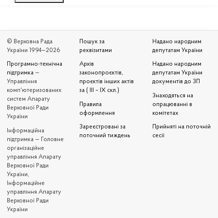
© Верховна Рада
Пошук за
Надано народним
України 1994—2026
реквізитами
депутатам України
Програмно-технічна
Архів
Надано народним
підтримка
—
законопроєктів,
депутатам України
Управління
проєктів інших актів
документів до ЗП
комп'ютеризованих
за ( III – IX скл.)
Знаходяться на
систем Апарату
Правила
опрацюванні в
Верховної Ради
оформлення
комітетах
України
Зареєстровані за
Прийняті на поточній
Iнформаційна
поточний тиждень
сесії
підтримка — Головне
організаційне
управління Апарату
Верховної Ради
України,
Інформаційне
управління Апарату
Верховної Ради
України