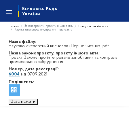
Законопроєкти, проєкти інших актів
Головна
Пошук за реквізитами
Картка законопроєкту, проєкту іншого акта
Назва файлу:
Науково-експертний висновок (Перше читання).pdf
Назва законопроєкту, проєкту іншого акта:
Проєкт Закону про інтегроване запобігання та контроль
промислового забруднення
Номер, дата реєстрації:
6004
від 07.09.2021
Поділитись:
Завантажити