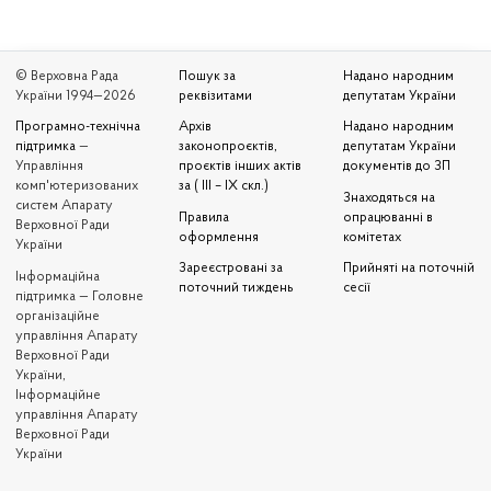
© Верховна Рада
Пошук за
Надано народним
України 1994—2026
реквізитами
депутатам України
Програмно-технічна
Архів
Надано народним
підтримка
—
законопроєктів,
депутатам України
Управління
проєктів інших актів
документів до ЗП
комп'ютеризованих
за ( III – IX скл.)
Знаходяться на
систем Апарату
Правила
опрацюванні в
Верховної Ради
оформлення
комітетах
України
Зареєстровані за
Прийняті на поточній
Iнформаційна
поточний тиждень
сесії
підтримка — Головне
організаційне
управління Апарату
Верховної Ради
України,
Інформаційне
управління Апарату
Верховної Ради
України