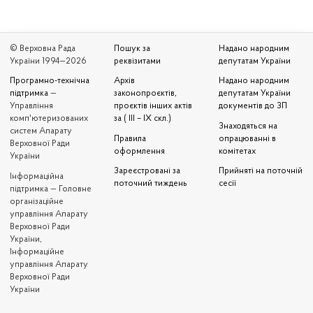
© Верховна Рада
Пошук за
Надано народним
України 1994—2026
реквізитами
депутатам України
Програмно-технічна
Архів
Надано народним
підтримка
—
законопроєктів,
депутатам України
Управління
проєктів інших актів
документів до ЗП
комп'ютеризованих
за ( III – IX скл.)
Знаходяться на
систем Апарату
Правила
опрацюванні в
Верховної Ради
оформлення
комітетах
України
Зареєстровані за
Прийняті на поточній
Iнформаційна
поточний тиждень
сесії
підтримка — Головне
організаційне
управління Апарату
Верховної Ради
України,
Інформаційне
управління Апарату
Верховної Ради
України