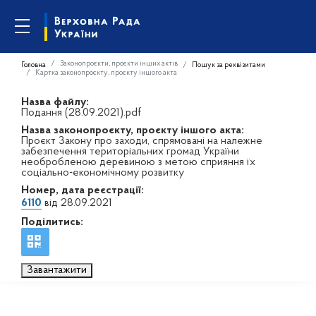
Законопроєкти, проєкти інших актів
Головна
Пошук за реквізитами
Картка законопроєкту, проєкту іншого акта
Назва файлу:
Подання (28.09.2021).pdf
Назва законопроєкту, проєкту іншого акта:
Проєкт Закону про заходи, спрямовані на належне
забезпечення територіальних громад України
необробленою деревиною з метою сприяння їх
соціально-економічному розвитку
Номер, дата реєстрації:
6110
від 28.09.2021
Поділитись:
Завантажити