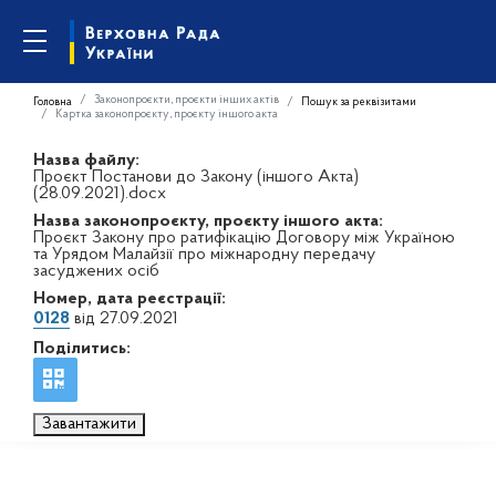
Законопроєкти, проєкти інших актів
Головна
Пошук за реквізитами
Картка законопроєкту, проєкту іншого акта
Назва файлу:
Проєкт Постанови до Закону (іншого Акта)
(28.09.2021).docx
Назва законопроєкту, проєкту іншого акта:
Проєкт Закону про ратифікацію Договору між Україною
та Урядом Малайзії про міжнародну передачу
засуджених осіб
Номер, дата реєстрації:
0128
від 27.09.2021
Поділитись:
Завантажити