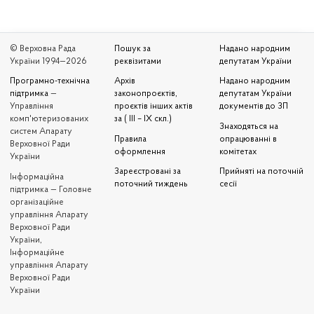
© Верховна Рада
Пошук за
Надано народним
України 1994—2026
реквізитами
депутатам України
Програмно-технічна
Архів
Надано народним
підтримка
—
законопроєктів,
депутатам України
Управління
проєктів інших актів
документів до ЗП
комп'ютеризованих
за ( III – IX скл.)
Знаходяться на
систем Апарату
Правила
опрацюванні в
Верховної Ради
оформлення
комітетах
України
Зареєстровані за
Прийняті на поточній
Iнформаційна
поточний тиждень
сесії
підтримка — Головне
організаційне
управління Апарату
Верховної Ради
України,
Інформаційне
управління Апарату
Верховної Ради
України