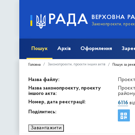
РАДА
ВЕРХОВНА Р
Законопроєкти, проєкт
Пошук
Архів
Оформлення
Заре
Законопроєкти, проєкти інших актів
Головна
Пошук за рек
Назва файлу:
Проєкт 
Назва законопроєкту, проєкту
Проєкт
іншого акта:
району
Номер, дата реєстрації:
6116
від
Поділитись:
Завантажити