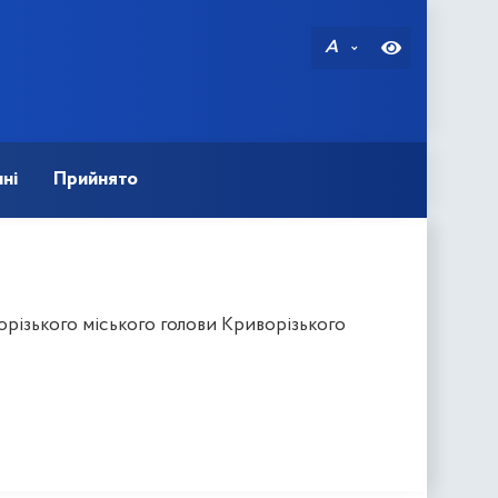
A
ні
Прийнято
ізького міського голови Криворізького