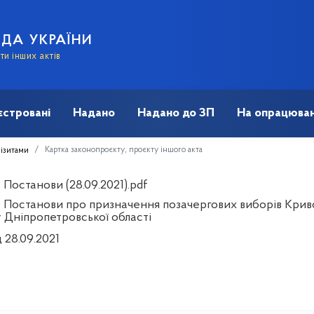
АДА УКРАЇНИ
и інших актів
єстровані
Надано
Надано до ЗП
На опрацюван
Картка законопроєкту, проєкту іншого акта
візитами
Постанови (28.09.2021).pdf
 Постанови про призначення позачергових виборів Кривор
 Дніпропетровської області
 28.09.2021