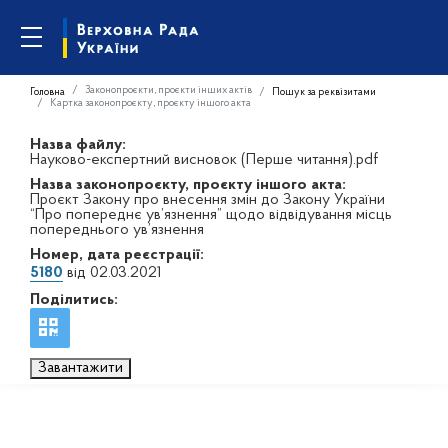
Законопроєкти, проєкти інших актів
Головна
Пошук за реквізитами
Картка законопроєкту, проєкту іншого акта
Назва файлу:
Науково-експертний висновок (Перше читання).pdf
Назва законопроєкту, проєкту іншого акта:
Проєкт Закону про внесення змін до Закону України
“Про попереднє ув’язнення” щодо відвідування місць
попереднього ув’язнення
Номер, дата реєстрації:
5180
від 02.03.2021
Поділитись:
Завантажити