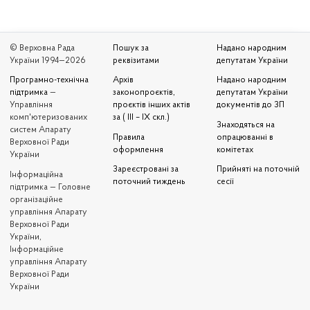
© Верховна Рада
Пошук за
Надано народним
України 1994—2026
реквізитами
депутатам України
Програмно-технічна
Архів
Надано народним
підтримка
—
законопроєктів,
депутатам України
Управління
проєктів інших актів
документів до ЗП
комп'ютеризованих
за ( III – IX скл.)
Знаходяться на
систем Апарату
Правила
опрацюванні в
Верховної Ради
оформлення
комітетах
України
Зареєстровані за
Прийняті на поточній
Iнформаційна
поточний тиждень
сесії
підтримка — Головне
організаційне
управління Апарату
Верховної Ради
України,
Інформаційне
управління Апарату
Верховної Ради
України