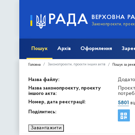
РАДА
ВЕРХОВНА Р
Законопроєкти, проєкт
Пошук
Архів
Оформлення
Заре
Законопроєкти, проєкти інших актів
Головна
Пошук за рек
Назва файлу:
Додато
Назва законопроєкту, проєкту
Проєкт
іншого акта:
потреб
Номер, дата реєстрації:
5801
ві
Поділитись:
Завантажити