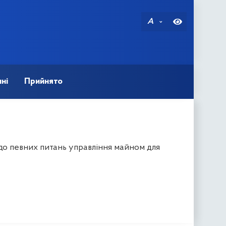
A
ні
Прийнято
до певних питань управління майном для