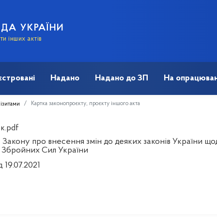
АДА УКРАЇНИ
и інших актів
єстровані
Надано
Надано до ЗП
На опрацюван
Картка законопроєкту, проєкту іншого акта
візитами
к.pdf
 Закону про внесення змін до деяких законів України що
 Збройних Сил України
д 19.07.2021