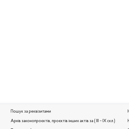
Пошук за реквізитами
Архів законопроєктів, проєктів інших актів за ( III – IX скл.)