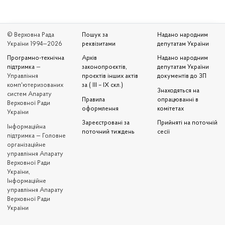
© Верховна Рада
Пошук за
Надано народним
України 1994—2026
реквізитами
депутатам України
Програмно-технічна
Архів
Надано народним
підтримка
—
законопроєктів,
депутатам України
Управління
проєктів інших актів
документів до ЗП
комп'ютеризованих
за ( III – IX скл.)
Знаходяться на
систем Апарату
Правила
опрацюванні в
Верховної Ради
оформлення
комітетах
України
Зареєстровані за
Прийняті на поточній
Iнформаційна
поточний тиждень
сесії
підтримка — Головне
організаційне
управління Апарату
Верховної Ради
України,
Інформаційне
управління Апарату
Верховної Ради
України