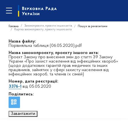
Законопроєкти, проєкти інших актів
Головна
Пошук за реквізитами
Картка законопроєкту, проєкту іншого акта
Назва файлу:
Порівняльна таблиця (06.05.2020).pdf
Назва законопроєкту, проєкту іншого акта:
Проєкт Закону про внесення змін до статті 39 Закону
України «Про захист населення від інфекційних хвороб»
(щодо додаткових гарантій прав медичних та інших
працівників, зайнятих у сфері захисту населення від
інфекційних хвороб, та членів їх сімей)
Номер, дата реєстрації:
3376-1
від 05.05.2020
Поділитись:
Завантажити