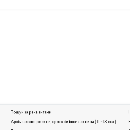
Пошук за реквізитами
Архів законопроєктів, проєктів інших актів за ( III – IX скл.)