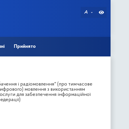
A
ні
Прийнято
бачення і радіомовлення" (про тимчасове
цифрового) мовлення з використанням
послуги для забезпечення інформаційної
едерації)