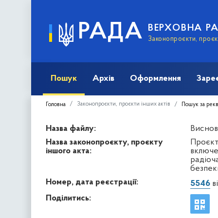
РАДА
ВЕРХОВНА Р
Законопроєкти, проєкт
Пошук
Архів
Оформлення
Заре
Законопроєкти, проєкти інших актів
Головна
Пошук за рек
Назва файлу:
Виснов
Назва законопроєкту, проєкту
Проєкт
іншого акта:
включе
радіоч
безпеки
Номер, дата реєстрації:
5546
ві
Поділитись: