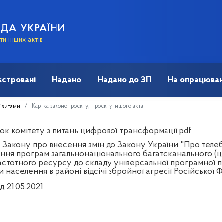
АДА УКРАЇНИ
и інших актів
єстровані
Надано
Надано до ЗП
На опрацюван
Картка законопроєкту, проєкту іншого акта
візитами
ок комітету з питань цифрової трансформації.pdf
 Закону про внесення змін до Закону України "Про теле
ння програм загальнонаціонального багатоканального (
астотного ресурсу до складу універсальної програмної 
 населення в районі відсічі збройної агресії Російської Ф
д 21.05.2021