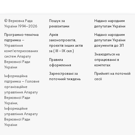
© Верховна Рада
Пошук за
Надано народним
України 1994—2026
реквізитами
депутатам України
Програмно-технічна
Архів
Надано народним
підтримка
—
законопроєктів,
депутатам України
Управління
проєктів інших актів
документів до ЗП
комп'ютеризованих
за ( III – IX скл.)
Знаходяться на
систем Апарату
Правила
опрацюванні в
Верховної Ради
оформлення
комітетах
України
Зареєстровані за
Прийняті на поточній
Iнформаційна
поточний тиждень
сесії
підтримка — Головне
організаційне
управління Апарату
Верховної Ради
України,
Інформаційне
управління Апарату
Верховної Ради
України