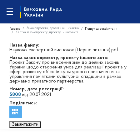
Законопроєкти, проєкти інших актів
Головна
Пошук за реквізитами
Картка законопроєкту, проєкту іншого акта
Назва файлу:
Науково-експертний висновок (Перше читання).pdf
Назва законопроєкту, проєкту іншого акта:
Проєкт Закону про внесення змін до деяких законів
України щодо створення умов для реалізації проєктів у
сфері розвитку об’єктів культурного призначення та
управління пам'ятками культурної спадщини в рамках
державно-приватного партнерства
Номер, дата реєстрації:
5808
від 20.07.2021
Поділитись:
Завантажити