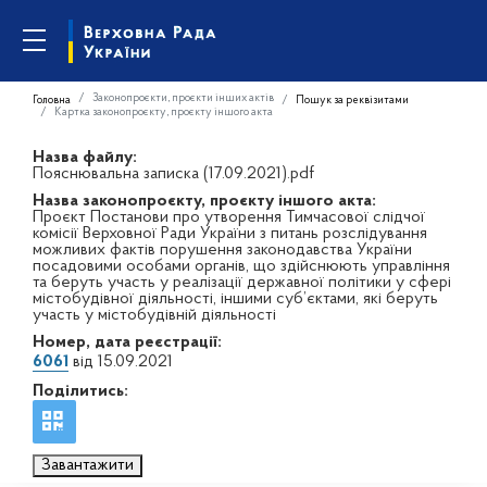
Законопроєкти, проєкти інших актів
Головна
Пошук за реквізитами
Картка законопроєкту, проєкту іншого акта
Назва файлу:
Пояснювальна записка (17.09.2021).pdf
Назва законопроєкту, проєкту іншого акта:
Проєкт Постанови про утворення Тимчасової слідчої
комісії Верховної Ради України з питань розслідування
можливих фактів порушення законодавства України
посадовими особами органів, що здійснюють управління
та беруть участь у реалізації державної політики у сфері
містобудівної діяльності, іншими суб’єктами, які беруть
участь у містобудівній діяльності
Номер, дата реєстрації:
6061
від 15.09.2021
Поділитись:
Завантажити