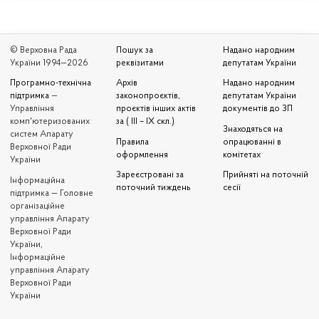
© Верховна Рада
Пошук за
Надано народним
України 1994—2026
реквізитами
депутатам України
Програмно-технічна
Архів
Надано народним
підтримка
—
законопроєктів,
депутатам України
Управління
проєктів інших актів
документів до ЗП
комп'ютеризованих
за ( III – IX скл.)
Знаходяться на
систем Апарату
Правила
опрацюванні в
Верховної Ради
оформлення
комітетах
України
Зареєстровані за
Прийняті на поточній
Iнформаційна
поточний тиждень
сесії
підтримка — Головне
організаційне
управління Апарату
Верховної Ради
України,
Інформаційне
управління Апарату
Верховної Ради
України