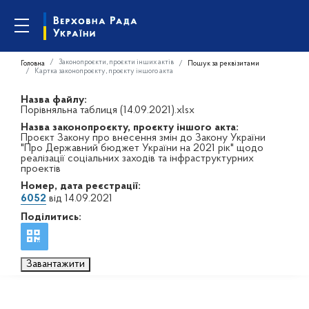
Законопроєкти, проєкти інших актів
Головна
Пошук за реквізитами
Картка законопроєкту, проєкту іншого акта
Назва файлу:
Порівняльна таблиця (14.09.2021).xlsx
Назва законопроєкту, проєкту іншого акта:
Проєкт Закону про внесення змін до Закону України
"Про Державний бюджет України на 2021 рік" щодо
реалізації соціальних заходів та інфраструктурних
проектів
Номер, дата реєстрації:
6052
від 14.09.2021
Поділитись:
Завантажити