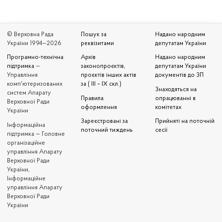
© Верховна Рада
Пошук за
Надано народним
України 1994—2026
реквізитами
депутатам України
Програмно-технічна
Архів
Надано народним
підтримка
—
законопроєктів,
депутатам України
Управління
проєктів інших актів
документів до ЗП
комп'ютеризованих
за ( III – IX скл.)
Знаходяться на
систем Апарату
Правила
опрацюванні в
Верховної Ради
оформлення
комітетах
України
Зареєстровані за
Прийняті на поточній
Iнформаційна
поточний тиждень
сесії
підтримка — Головне
організаційне
управління Апарату
Верховної Ради
України,
Інформаційне
управління Апарату
Верховної Ради
України