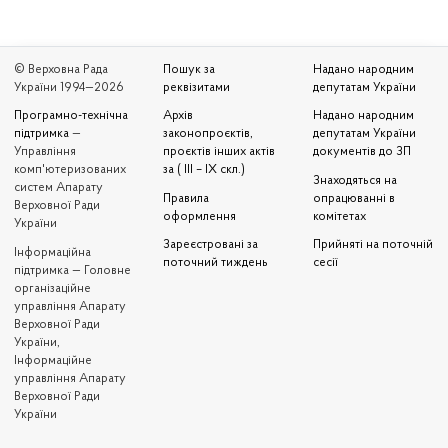
© Верховна Рада
Пошук за
Надано народним
України 1994—2026
реквізитами
депутатам України
Програмно-технічна
Архів
Надано народним
підтримка
—
законопроєктів,
депутатам України
Управління
проєктів інших актів
документів до ЗП
комп'ютеризованих
за ( III – IX скл.)
Знаходяться на
систем Апарату
Правила
опрацюванні в
Верховної Ради
оформлення
комітетах
України
Зареєстровані за
Прийняті на поточній
Iнформаційна
поточний тиждень
сесії
підтримка — Головне
організаційне
управління Апарату
Верховної Ради
України,
Інформаційне
управління Апарату
Верховної Ради
України