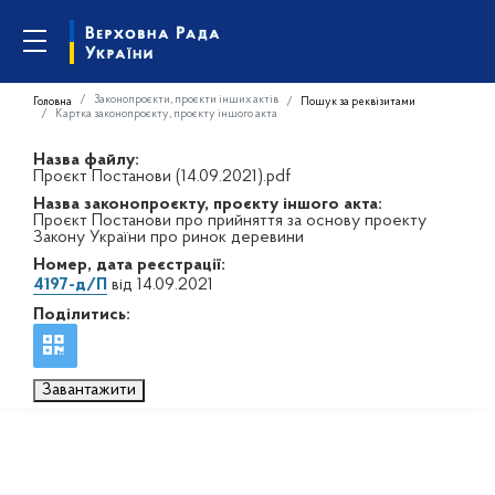
Законопроєкти, проєкти інших актів
Головна
Пошук за реквізитами
Картка законопроєкту, проєкту іншого акта
Назва файлу:
Проєкт Постанови (14.09.2021).pdf
Назва законопроєкту, проєкту іншого акта:
Проєкт Постанови про прийняття за основу проекту
Закону України про ринок деревини
Номер, дата реєстрації:
4197-д/П
від 14.09.2021
Поділитись:
Завантажити