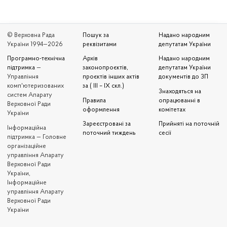
© Верховна Рада
Пошук за
Надано народним
України 1994—2026
реквізитами
депутатам України
Програмно-технічна
Архів
Надано народним
підтримка
—
законопроєктів,
депутатам України
Управління
проєктів інших актів
документів до ЗП
комп'ютеризованих
за ( III – IX скл.)
Знаходяться на
систем Апарату
Правила
опрацюванні в
Верховної Ради
оформлення
комітетах
України
Зареєстровані за
Прийняті на поточній
Iнформаційна
поточний тиждень
сесії
підтримка — Головне
організаційне
управління Апарату
Верховної Ради
України,
Інформаційне
управління Апарату
Верховної Ради
України