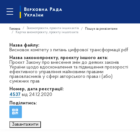
Законопроєкти, проєкти інших актів
Головна
Пошук за реквізитами
Картка законопроєкту, проєкту іншого акта
Назва файлу:
Висновок комітету з питань цифрової трансформації.pdf
Назва законопроєкту, проєкту іншого акта:
Проєкт Закону про внесення змін до деяких законів
України щодо вдосконалення та підвищення прозорості
ефективного управління майновими правами
правовласників у сфері авторського права і (або)
суміжних прав
Номер, дата реєстрації:
4537
від 24.12.2020
Поділитись:
Завантажити