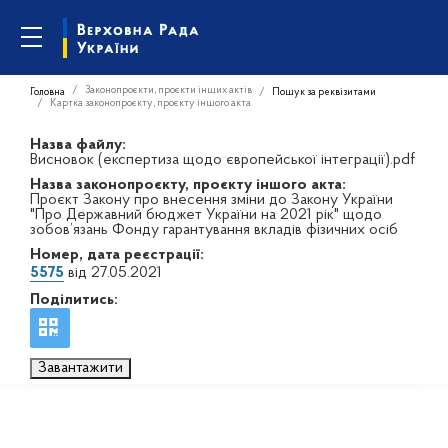
Законопроєкти, проєкти інших актів
Головна
Пошук за реквізитами
Картка законопроєкту, проєкту іншого акта
Назва файлу:
Висновок (експертиза щодо європейської інтеграції).pdf
Назва законопроєкту, проєкту іншого акта:
Проєкт Закону про внесення зміни до Закону України
"Про Державний бюджет України на 2021 рік" щодо
зобов’язань Фонду гарантування вкладів фізичних осіб
Номер, дата реєстрації:
5575
від 27.05.2021
Поділитись:
Завантажити