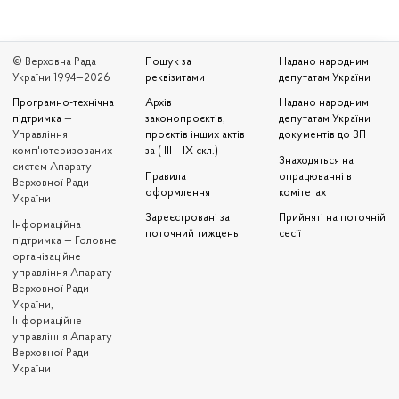
© Верховна Рада
Пошук за
Надано народним
України 1994—2026
реквізитами
депутатам України
Програмно-технічна
Архів
Надано народним
підтримка
—
законопроєктів,
депутатам України
Управління
проєктів інших актів
документів до ЗП
комп'ютеризованих
за ( III – IX скл.)
Знаходяться на
систем Апарату
Правила
опрацюванні в
Верховної Ради
оформлення
комітетах
України
Зареєстровані за
Прийняті на поточній
Iнформаційна
поточний тиждень
сесії
підтримка — Головне
організаційне
управління Апарату
Верховної Ради
України,
Інформаційне
управління Апарату
Верховної Ради
України