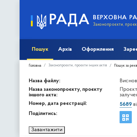
РАДА
ВЕРХОВНА Р
Законопроєкти, проєкт
Пошук
Архів
Оформлення
Заре
Законопроєкти, проєкти інших актів
Головна
Пошук за рек
Назва файлу:
Виснов
Назва законопроєкту, проєкту
Проєкт
іншого акта:
залуче
Номер, дата реєстрації:
5689
ві
Поділитись:
Завантажити