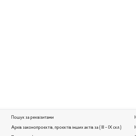
Пошук за реквізитами
Архів законопроєктів, проєктів інших актів за ( III – IX скл.)