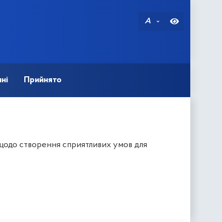
A
ні
Прийнято
щодо створення сприятливих умов для