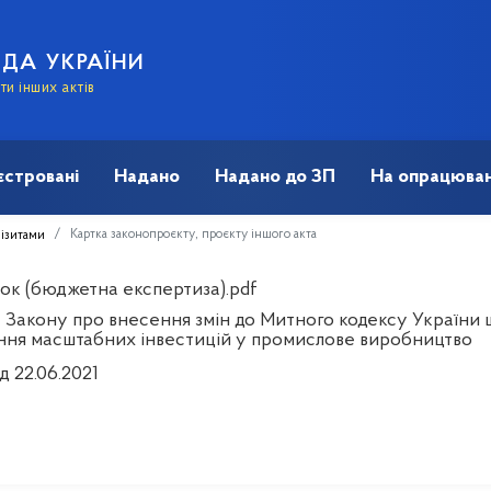
АДА УКРАЇНИ
и інших актів
єстровані
Надано
Надано до ЗП
На опрацюван
Картка законопроєкту, проєкту іншого акта
візитами
ок (бюджетна експертиза).pdf
 Закону про внесення змін до Митного кодексу України 
ння масштабних інвестицій у промислове виробництво
д 22.06.2021