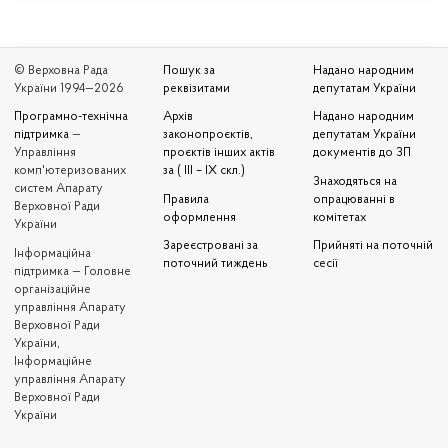
© Верховна Рада
Пошук за
Надано народним
України 1994—2026
реквізитами
депутатам України
Програмно-технічна
Архів
Надано народним
підтримка
—
законопроєктів,
депутатам України
Управління
проєктів інших актів
документів до ЗП
комп'ютеризованих
за ( III – IX скл.)
Знаходяться на
систем Апарату
Правила
опрацюванні в
Верховної Ради
оформлення
комітетах
України
Зареєстровані за
Прийняті на поточній
Iнформаційна
поточний тиждень
сесії
підтримка — Головне
організаційне
управління Апарату
Верховної Ради
України,
Інформаційне
управління Апарату
Верховної Ради
України