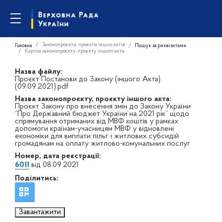
Законопроєкти, проєкти інших актів
Головна
Пошук за реквізитами
Картка законопроєкту, проєкту іншого акта
Назва файлу:
Проєкт Постанови до Закону (іншого Акта)
(09.09.2021).pdf
Назва законопроєкту, проєкту іншого акта:
Проєкт Закону про внесення змін до Закону України
“Про Державний бюджет України на 2021 рік” щодо
спрямування отриманих від МВФ коштів у рамках
допомоги країнам-учасницям МВФ у відновлені
економіки для виплати пільг і житлових субсидій
громадянам на оплату житлово-комунальних послуг
Номер, дата реєстрації:
6011
від 08.09.2021
Поділитись:
Завантажити