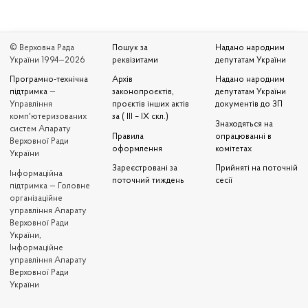
© Верховна Рада
Пошук за
Надано народним
України 1994—2026
реквізитами
депутатам України
Програмно-технічна
Архів
Надано народним
підтримка
—
законопроєктів,
депутатам України
Управління
проєктів інших актів
документів до ЗП
комп'ютеризованих
за ( III – IX скл.)
Знаходяться на
систем Апарату
Правила
опрацюванні в
Верховної Ради
оформлення
комітетах
України
Зареєстровані за
Прийняті на поточній
Iнформаційна
поточний тиждень
сесії
підтримка — Головне
організаційне
управління Апарату
Верховної Ради
України,
Інформаційне
управління Апарату
Верховної Ради
України