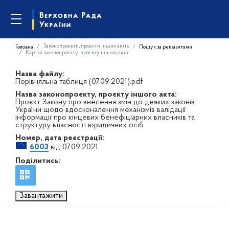
Законопроєкти, проєкти інших актів
Головна
Пошук за реквізитами
Картка законопроєкту, проєкту іншого акта
Назва файлу:
Порівняльна таблиця (07.09.2021).pdf
Назва законопроєкту, проєкту іншого акта:
Проєкт Закону про внесення змін до деяких законів
України щодо вдосконалення механізмів валідації
інформації про кінцевих бенефіціарних власників та
структуру власності юридичних осіб
Номер, дата реєстрації:
6003
від 07.09.2021
Поділитись:
Завантажити