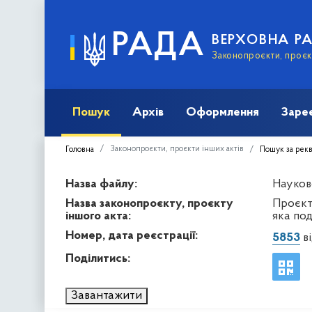
РАДА
ВЕРХОВНА Р
Законопроєкти, проєкт
Пошук
Архів
Оформлення
Заре
Законопроєкти, проєкти інших актів
Головна
Пошук за рек
Назва файлу:
Науков
Назва законопроєкту, проєкту
Проєкт
іншого акта:
яка по
Номер, дата реєстрації:
5853
ві
Поділитись:
Завантажити