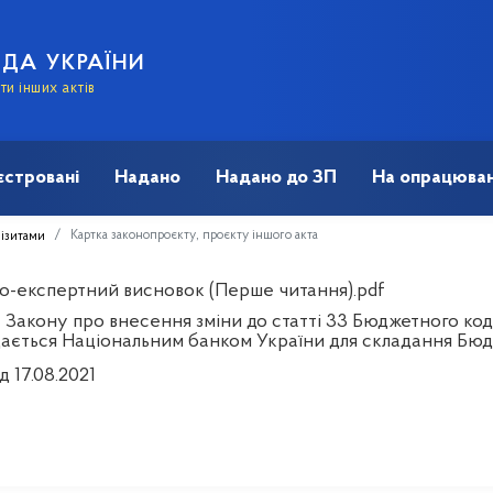
АДА УКРАЇНИ
и інших актів
єстровані
Надано
Надано до ЗП
На опрацюван
Картка законопроєкту, проєкту іншого акта
візитами
о-експертний висновок (Перше читання).pdf
 Закону про внесення зміни до статті 33 Бюджетного код
дається Національним банком України для складання Бюд
д 17.08.2021