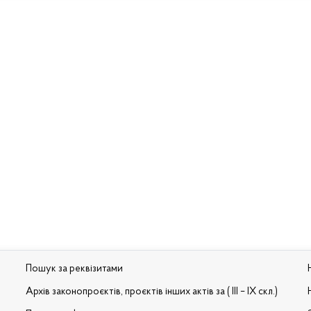
Пошук за реквізитами
Архів законопроєктів, проєктів інших актів за ( III – IX скл.)