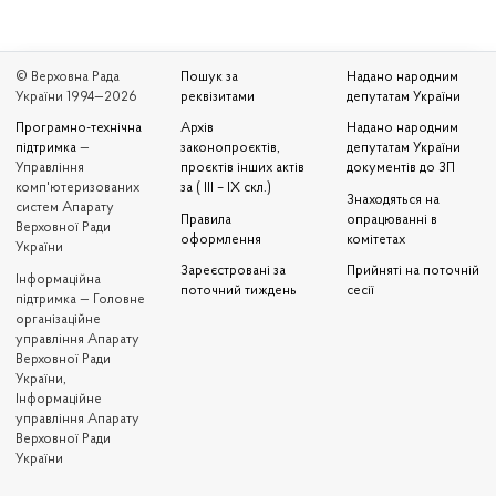
© Верховна Рада
Пошук за
Надано народним
України 1994—2026
реквізитами
депутатам України
Програмно-технічна
Архів
Надано народним
підтримка
—
законопроєктів,
депутатам України
Управління
проєктів інших актів
документів до ЗП
комп'ютеризованих
за ( III – IX скл.)
Знаходяться на
систем Апарату
Правила
опрацюванні в
Верховної Ради
оформлення
комітетах
України
Зареєстровані за
Прийняті на поточній
Iнформаційна
поточний тиждень
сесії
підтримка — Головне
організаційне
управління Апарату
Верховної Ради
України,
Інформаційне
управління Апарату
Верховної Ради
України