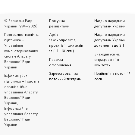
© Верховна Рада
Пошук за
Надано народним
України 1994—2026
реквізитами
депутатам України
Програмно-технічна
Архів
Надано народним
підтримка
—
законопроєктів,
депутатам України
Управління
проєктів інших актів
документів до ЗП
комп'ютеризованих
за ( III – IX скл.)
Знаходяться на
систем Апарату
Правила
опрацюванні в
Верховної Ради
оформлення
комітетах
України
Зареєстровані за
Прийняті на поточній
Iнформаційна
поточний тиждень
сесії
підтримка — Головне
організаційне
управління Апарату
Верховної Ради
України,
Інформаційне
управління Апарату
Верховної Ради
України