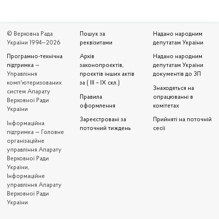
© Верховна Рада
Пошук за
Надано народним
України 1994—2026
реквізитами
депутатам України
Програмно-технічна
Архів
Надано народним
підтримка
—
законопроєктів,
депутатам України
Управління
проєктів інших актів
документів до ЗП
комп'ютеризованих
за ( III – IX скл.)
Знаходяться на
систем Апарату
Правила
опрацюванні в
Верховної Ради
оформлення
комітетах
України
Зареєстровані за
Прийняті на поточній
Iнформаційна
поточний тиждень
сесії
підтримка — Головне
організаційне
управління Апарату
Верховної Ради
України,
Інформаційне
управління Апарату
Верховної Ради
України