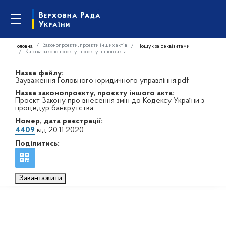
Законопроєкти, проєкти інших актів
Головна
Пошук за реквізитами
Картка законопроєкту, проєкту іншого акта
Назва файлу:
Зауваження Головного юридичного управління.pdf
Назва законопроєкту, проєкту іншого акта:
Проєкт Закону про внесення змін до Кодексу України з
процедур банкрутства
Номер, дата реєстрації:
4409
від 20.11.2020
Поділитись:
Завантажити