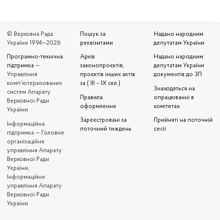
© Верховна Рада
Пошук за
Надано народним
України 1994—2026
реквізитами
депутатам України
Програмно-технічна
Архів
Надано народним
підтримка
—
законопроєктів,
депутатам України
Управління
проєктів інших актів
документів до ЗП
комп'ютеризованих
за ( III – IX скл.)
Знаходяться на
систем Апарату
Правила
опрацюванні в
Верховної Ради
оформлення
комітетах
України
Зареєстровані за
Прийняті на поточній
Iнформаційна
поточний тиждень
сесії
підтримка — Головне
організаційне
управління Апарату
Верховної Ради
України,
Інформаційне
управління Апарату
Верховної Ради
України