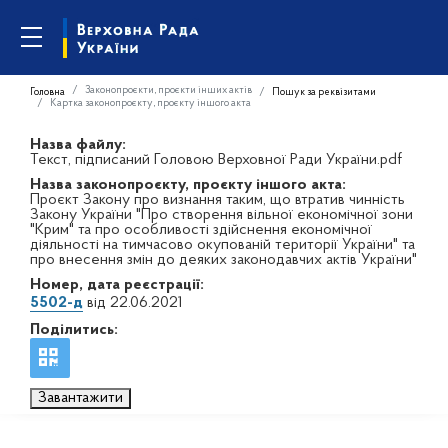
Законопроєкти, проєкти інших актів
Головна
Пошук за реквізитами
Картка законопроєкту, проєкту іншого акта
Назва файлу:
Текст, підписаний Головою Верховної Ради України.pdf
Назва законопроєкту, проєкту іншого акта:
Проєкт Закону про визнання таким, що втратив чинність
Закону України "Про створення вільної економічної зони
"Крим" та про особливості здійснення економічної
діяльності на тимчасово окупованій території України" та
про внесення змін до деяких законодавчих актів України"
Номер, дата реєстрації:
5502-д
від 22.06.2021
Поділитись:
Завантажити