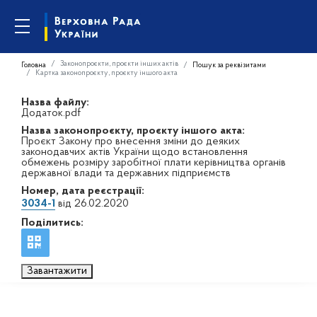
Законопроєкти, проєкти інших актів
Головна
Пошук за реквізитами
Картка законопроєкту, проєкту іншого акта
Назва файлу:
Додаток.pdf
Назва законопроєкту, проєкту іншого акта:
Проєкт Закону про внесення зміни до деяких
законодавчих актів України щодо встановлення
обмежень розміру заробітної плати керівництва органів
державної влади та державних підприємств
Номер, дата реєстрації:
3034-1
від 26.02.2020
Поділитись:
Завантажити