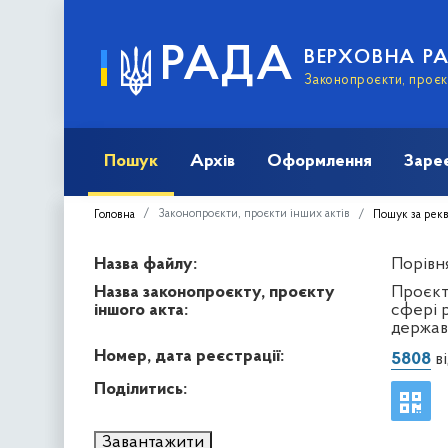
РАДА
ВЕРХОВНА Р
Законопроєкти, проєкт
Пошук
Архів
Оформлення
Заре
Законопроєкти, проєкти інших актів
Головна
Пошук за рек
Назва файлу:
Порівня
Назва законопроєкту, проєкту
Проєкт 
іншого акта:
сфері 
держав
Номер, дата реєстрації:
5808
ві
Поділитись:
Завантажити