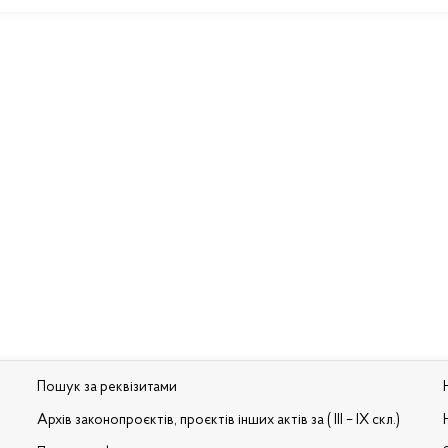
Пошук за реквізитами
Архів законопроєктів, проєктів інших актів за ( III – IX скл.)