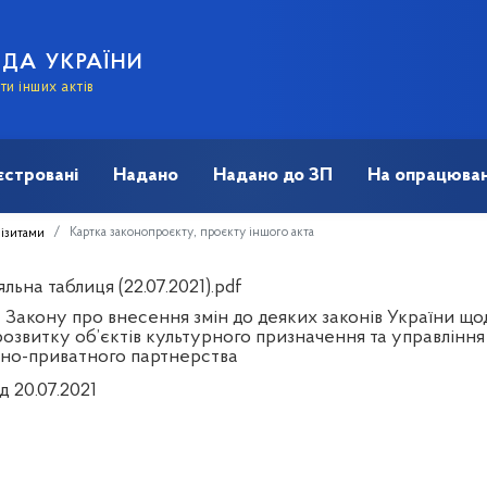
АДА УКРАЇНИ
и інших актів
єстровані
Надано
Надано до ЗП
На опрацюван
Картка законопроєкту, проєкту іншого акта
візитами
льна таблиця (22.07.2021).pdf
Закону про внесення змін до деяких законів України щод
розвитку об’єктів культурного призначення та управлінн
но-приватного партнерства
д 20.07.2021