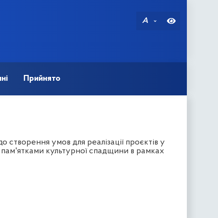
A
ні
Прийнято
о створення умов для реалізації проєктів у
я пам'ятками культурної спадщини в рамках