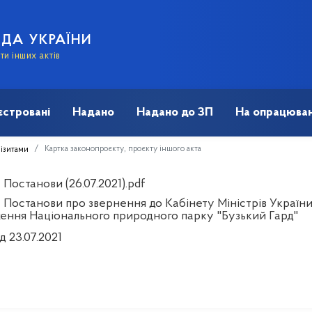
АДА УКРАЇНИ
и інших актів
єстровані
Надано
Надано до ЗП
На опрацюван
Картка законопроєкту, проєкту іншого акта
візитами
Постанови (26.07.2021).pdf
 Постанови про звернення до Кабінету Міністрів України
ення Національного природного парку "Бузький Гард"
д 23.07.2021