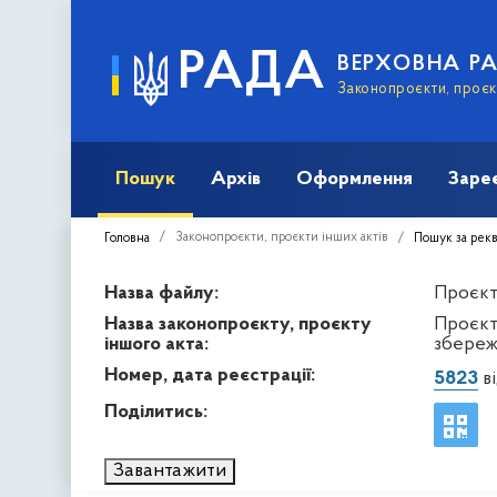
РАДА
ВЕРХОВНА Р
Законопроєкти, проєкт
Пошук
Архів
Оформлення
Заре
Законопроєкти, проєкти інших актів
Головна
Пошук за рек
Назва файлу:
Проєкт 
Назва законопроєкту, проєкту
Проєкт
іншого акта:
збереж
Номер, дата реєстрації:
5823
ві
Поділитись:
Завантажити