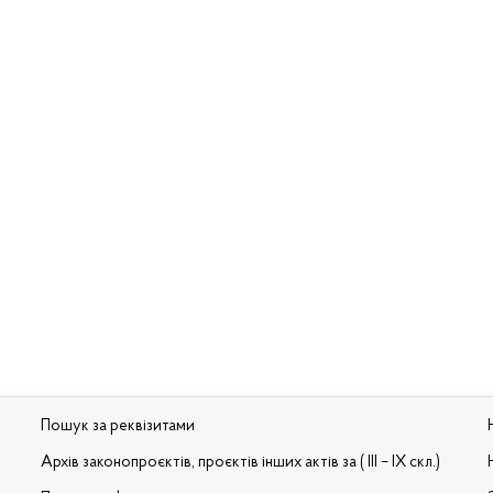
Пошук за реквізитами
Архів законопроєктів, проєктів інших актів за ( III – IX скл.)