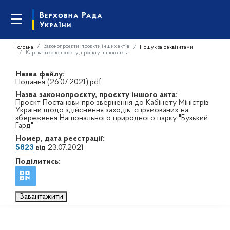
Законопроєкти, проєкти інших актів
Головна
Пошук за реквізитами
Картка законопроєкту, проєкту іншого акта
Назва файлу:
Подання (26.07.2021).pdf
Назва законопроєкту, проєкту іншого акта:
Проєкт Постанови про звернення до Кабінету Міністрів
України щодо здійснення заходів, спрямованих на
збереження Національного природного парку "Бузький
Гард"
Номер, дата реєстрації:
5823
від 23.07.2021
Поділитись:
Завантажити