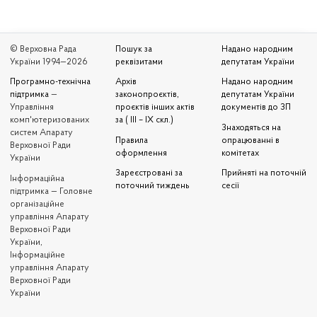
© Верховна Рада
Пошук за
Надано народним
України 1994—2026
реквізитами
депутатам України
Програмно-технічна
Архів
Надано народним
підтримка
—
законопроєктів,
депутатам України
Управління
проєктів інших актів
документів до ЗП
комп'ютеризованих
за ( III – IX скл.)
Знаходяться на
систем Апарату
Правила
опрацюванні в
Верховної Ради
оформлення
комітетах
України
Зареєстровані за
Прийняті на поточній
Iнформаційна
поточний тиждень
сесії
підтримка — Головне
організаційне
управління Апарату
Верховної Ради
України,
Інформаційне
управління Апарату
Верховної Ради
України