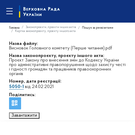
Законопроєкти, проєкти інших актів
Головна
Пошук за реквізитами
Картка законопроєкту, проєкту іншого акта
Назва файлу:
Висновок Головного комітету (Перше читання).pdf
Назва законопроєкту, проєкту іншого акта:
Проєкт Закону про внесення змін до Кодексу України
про адміністративні правопорушення щодо захисту честі
і гідності громадян та працівників правоохоронних
органів
Номер, дата реєстрації:
5050-1
від 24.02.2021
Поділитись:
Завантажити