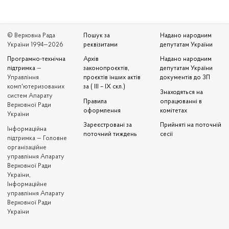
© Верховна Рада
Пошук за
Надано народним
України 1994—2026
реквізитами
депутатам України
Програмно-технічна
Архів
Надано народним
підтримка
—
законопроєктів,
депутатам України
Управління
проєктів інших актів
документів до ЗП
комп'ютеризованих
за ( III – IX скл.)
Знаходяться на
систем Апарату
Правила
опрацюванні в
Верховної Ради
оформлення
комітетах
України
Зареєстровані за
Прийняті на поточній
Iнформаційна
поточний тиждень
сесії
підтримка — Головне
організаційне
управління Апарату
Верховної Ради
України,
Інформаційне
управління Апарату
Верховної Ради
України