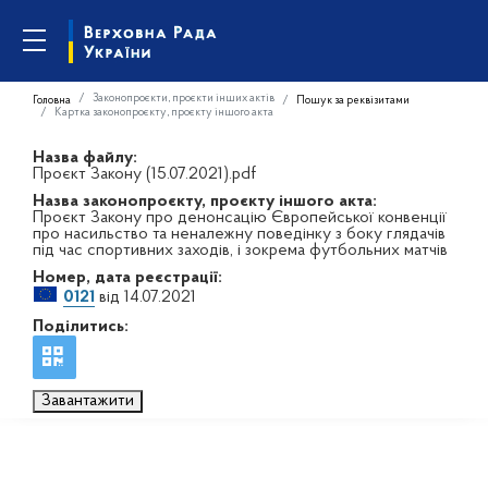
Законопроєкти, проєкти інших актів
Головна
Пошук за реквізитами
Картка законопроєкту, проєкту іншого акта
Назва файлу:
Проєкт Закону (15.07.2021).pdf
Назва законопроєкту, проєкту іншого акта:
Проєкт Закону про денонсацію Європейської конвенції
про насильство та неналежну поведінку з боку глядачів
під час спортивних заходів, і зокрема футбольних матчів
Номер, дата реєстрації:
0121
від 14.07.2021
Поділитись:
Завантажити