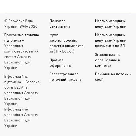
© Верховна Рада
Пошук за
Надано народним
України 1994—2026
реквізитами
депутатам України
Програмно-технічна
Архів
Надано народним
підтримка
—
законопроєктів,
депутатам України
Управління
проєктів інших актів
документів до ЗП
комп'ютеризованих
за ( III – IX скл.)
Знаходяться на
систем Апарату
Правила
опрацюванні в
Верховної Ради
оформлення
комітетах
України
Зареєстровані за
Прийняті на поточній
Iнформаційна
поточний тиждень
сесії
підтримка — Головне
організаційне
управління Апарату
Верховної Ради
України,
Інформаційне
управління Апарату
Верховної Ради
України