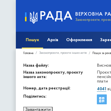
РАДА
ВЕРХОВНА Р
Законопроєкти, проєкт
Пошук
Архів
Оформлення
Заре
Законопроєкти, проєкти інших актів
Головна
Пошук за рек
Назва файлу:
Виснов
Назва законопроєкту, проєкту
Проєкт
іншого акта:
пенсійн
плати
Номер, дата реєстрації:
4041
ві
Поділитись:
Завантажити