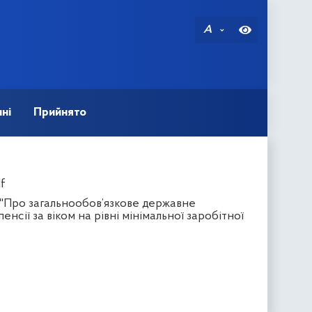
A
ні
Прийнято
f
 "Про загальнообов’язкове державне
сії за віком на рівні мінімальної заробітної