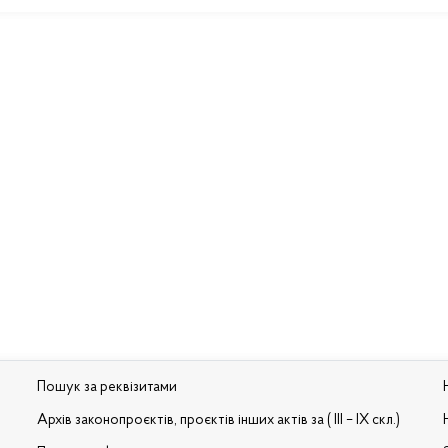
Пошук за реквізитами
Архів законопроєктів, проєктів інших актів за ( III – IX скл.)