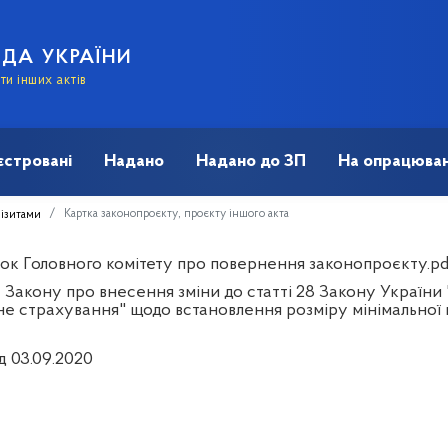
АДА УКРАЇНИ
и інших актів
єстровані
Надано
Надано до ЗП
На опрацюван
Картка законопроєкту, проєкту іншого акта
візитами
ок Головного комітету про повернення законопроєкту.pd
 Закону про внесення зміни до статті 28 Закону України
е страхування" щодо встановлення розміру мінімальної пен
д 03.09.2020