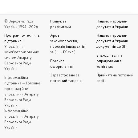
© Верховна Рада
Пошук за
Надано народним
України 1994—2026
реквізитами
депутатам України
Програмно-технічна
Архів
Надано народним
підтримка
—
законопроєктів,
депутатам України
Управління
проєктів інших актів
документів до ЗП
комп'ютеризованих
за ( III – IX скл.)
Знаходяться на
систем Апарату
Правила
опрацюванні в
Верховної Ради
оформлення
комітетах
України
Зареєстровані за
Прийняті на поточній
Iнформаційна
поточний тиждень
сесії
підтримка — Головне
організаційне
управління Апарату
Верховної Ради
України,
Інформаційне
управління Апарату
Верховної Ради
України