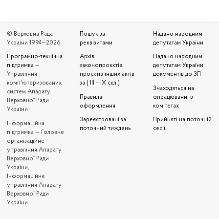
© Верховна Рада
Пошук за
Надано народним
України 1994—2026
реквізитами
депутатам України
Програмно-технічна
Архів
Надано народним
підтримка
—
законопроєктів,
депутатам України
Управління
проєктів інших актів
документів до ЗП
комп'ютеризованих
за ( III – IX скл.)
Знаходяться на
систем Апарату
Правила
опрацюванні в
Верховної Ради
оформлення
комітетах
України
Зареєстровані за
Прийняті на поточній
Iнформаційна
поточний тиждень
сесії
підтримка — Головне
організаційне
управління Апарату
Верховної Ради
України,
Інформаційне
управління Апарату
Верховної Ради
України