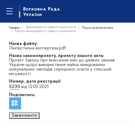
Законопроєкти, проєкти інших актів
Головна
Пошук за реквізитами
Картка законопроєкту, проєкту іншого акта
Назва файлу:
Лінгвістична експертиза.pdf
Назва законопроєкту, проєкту іншого акта:
Проєкт Закону про внесення змін до деяких законів
України щодо використання майна ліквідованих
комунальних закладів середньої освіти у сільській
місцевості
Номер, дата реєстрації:
5230
від 12.03.2021
Поділитись:
Завантажити